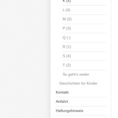
K (4)
L (4)
M (5)
P (3)
Q (-)
R (1)
S (4)
T (2)
So geht's weiter
Geschichten für Kinder
Kontakt
Anfahrt
Haftungshinweis