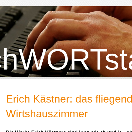
chWORTsta
Erich Kästner: das fliegen
Wirtshauszimmer