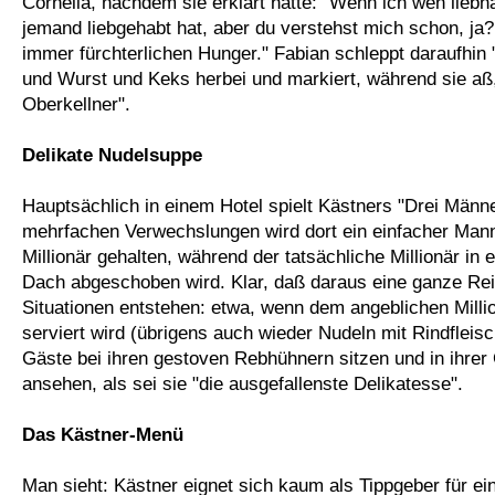
Cornelia, nachdem sie erklärt hatte: "Wenn ich wen lieb
jemand liebgehabt hat, aber du verstehst mich schon, ja?
immer fürchterlichen Hunger." Fabian schleppt daraufhin "
und Wurst und Keks herbei und markiert, während sie a
Oberkellner".
Delikate Nudelsuppe
Hauptsächlich in einem Hotel spielt Kästners "Drei Männ
mehrfachen Verwechslungen wird dort ein einfacher Mann
Millionär gehalten, während der tatsächliche Millionär in
Dach abgeschoben wird. Klar, daß daraus eine ganze Re
Situationen entstehen: etwa, wenn dem angeblichen Milli
serviert wird (übrigens auch wieder Nudeln mit Rindfleis
Gäste bei ihren gestoven Rebhühnern sitzen und in ihrer
ansehen, als sei sie "die ausgefallenste Delikatesse".
Das Kästner-Menü
Man sieht: Kästner eignet sich kaum als Tippgeber für e