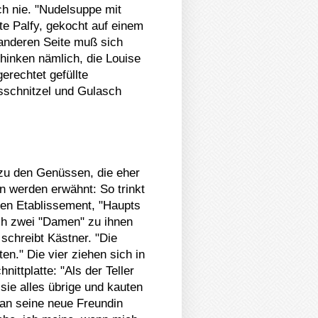
h nie. "Nudelsuppe mit
tte Palfy, gekocht auf einem
anderen Seite muß sich
hinken nämlich, die Louise
erechtet gefüllte
lbsschnitzel und Gulasch
zu den Genüssen, die eher
 werden erwähnt: So trinkt
ren Etablissement, "Haupts
ich zwei "Damen" zu ihnen
 schreibt Kästner. "Die
en." Die vier ziehen sich in
nittplatte: "Als der Teller
ie alles übrige und kauten
bian seine neue Freundin