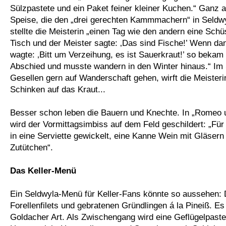
Sülzpastete und ein Paket feiner kleiner Kuchen.“ Ganz 
Speise, die den „drei gerechten Kammmachern“ in Seldwy
stellte die Meisterin „einen Tag wie den andern eine Sch
Tisch und der Meister sagte: ‚Das sind Fische!’ Wenn da
wagte: ‚Bitt um Verzeihung, es ist Sauerkraut!’ so bekam 
Abschied und musste wandern in den Winter hinaus.“ Im
Gesellen gern auf Wanderschaft gehen, wirft die Meisteri
Schinken auf das Kraut...
Besser schon leben die Bauern und Knechte. In „Romeo u
wird der Vormittagsimbiss auf dem Feld geschildert: „Für 
in eine Serviette gewickelt, eine Kanne Wein mit Gläsern
Zutütchen“.
Das Keller-Menü
Ein Seldwyla-Menü für Keller-Fans könnte so aussehen: 
Forellenfilets und gebratenen Gründlingen á la Pineiß. Es
Goldacher Art. Als Zwischengang wird eine Geflügelpastet