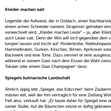
Kleider machen satt
Legendär der Aufwand, der in Goldach, einen Nachbarstä
einem armen Schneider namens Strapinski getrieben wird
verwechselt wird. „Kleider machen Leute“ – ja, aber Klei
auch Leute satt. Denn der Wirt will sich gegenüber dem v
lumpen lassen und tischt auf: Rinderbrühe, Rebhuhnpastet
Hammelbraten, Gurken, Kirschen, Birnen, Aprikosen sowie
Backwerk und eine Torte. Dazu serviert er eine ausgesu
während er seinem Gast nach dem Essen die Wahl zwisc
Tokaier oder einem Glas Champagner“ lässt.
Spiegels kulinarische Landschaft
Ähnlich üppig lebt „Spiegel, das Kätzchen“ beim Zauberme
mästen will, weil der ihm vertraglich für eine Zeitlang W
Fett also, verkauft hat: „Er baute daher für Spiegel eine 
seiner Stube. Auf die Bäumchen setzte er duftig gebrate