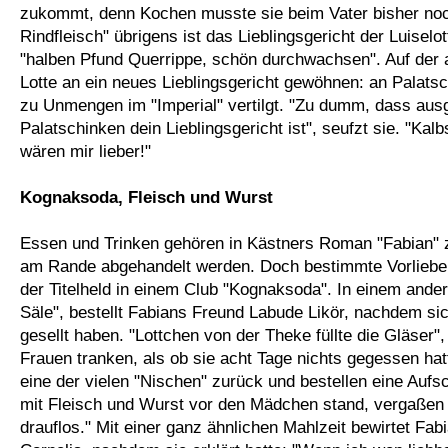
zukommt, denn Kochen musste sie beim Vater bisher noc
Rindfleisch" übrigens ist das Lieblingsgericht der Luiselo
"halben Pfund Querrippe, schön durchwachsen". Auf der 
Lotte an ein neues Lieblingsgericht gewöhnen: an Palatsc
zu Unmengen im "Imperial" vertilgt. "Zu dumm, dass ausg
Palatschinken dein Lieblingsgericht ist", seufzt sie. "Ka
wären mir lieber!"
Kognaksoda, Fleisch und Wurst
Essen und Trinken gehören in Kästners Roman "Fabian" 
am Rande abgehandelt werden. Doch bestimmte Vorlieben
der Titelheld in einem Club "Kognaksoda". In einem ande
Säle", bestellt Fabians Freund Labude Likör, nachdem s
gesellt haben. "Lottchen von der Theke füllte die Gläser",
Frauen tranken, als ob sie acht Tage nichts gegessen hatt
eine der vielen "Nischen" zurück und bestellen eine Aufsch
mit Fleisch und Wurst vor den Mädchen stand, vergaßen s
drauflos." Mit einer ganz ähnlichen Mahlzeit bewirtet Fa