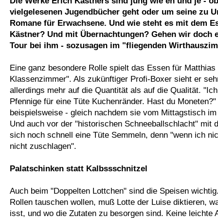
Die Werke Erich Kästners sind jung wie eh und je - o
vielgelesenen Jugendbücher geht oder um seine zu 
Romane für Erwachsene. Und wie steht es mit dem Es
Kästner? Und mit Übernachtungen? Gehen wir doch ei
Tour bei ihm - sozusagen im "fliegenden Wirthauszi
Eine ganz besondere Rolle spielt das Essen für Matthia
Klassenzimmer". Als zukünftiger Profi-Boxer sieht er seh
allerdings mehr auf die Quantität als auf die Qualität. "
Pfennige für eine Tüte Kuchenränder. Hast du Moneten?" 
beispielsweise - gleich nachdem sie vom Mittagstisch im 
Und auch vor der "historischen Schneeballschlacht" mit 
sich noch schnell eine Tüte Semmeln, denn "wenn ich ni
nicht zuschlagen".
Palatschinken statt Kalbssschnitzel
Auch beim "Doppelten Lottchen" sind die Speisen wichtig
Rollen tauschen wollen, muß Lotte der Luise diktieren, w
isst, und wo die Zutaten zu besorgen sind. Keine leichte 