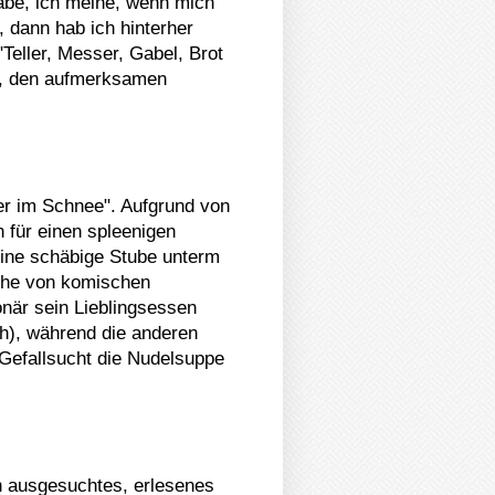
habe, ich meine, wenn mich
, dann hab ich hinterher
Teller, Messer, Gabel, Brot
ß, den aufmerksamen
er im Schnee". Aufgrund von
 für einen spleenigen
 eine schäbige Stube unterm
ihe von komischen
onär sein Lieblingsessen
ch), während die anderen
 Gefallsucht die Nudelsuppe
in ausgesuchtes, erlesenes