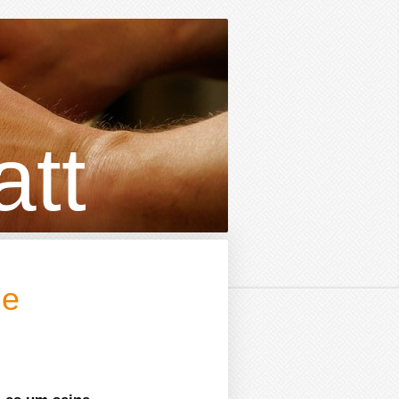
tt
de