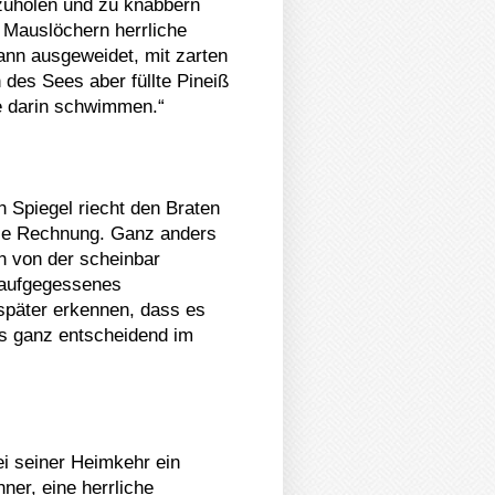
zuholen und zu knabbern
n Mauslöchern herrliche
ann ausgeweidet, mit zarten
des Sees aber füllte Pineiß
ge darin schwimmen.“
 Spiegel riecht den Braten
die Rechnung. Ganz anders
h von der scheinbar
b aufgegessenes
später erkennen, dass es
es ganz entscheidend im
ei seiner Heimkehr ein
ner, eine herrliche