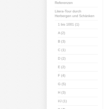
Referenzen
Litera-Tour durch
Herbergen und Schänken
1 bis 1001 (1)
A (2)
B (3)
C (1)
D (2)
E (2)
F (4)
G (5)
H (3)
I/J (1)