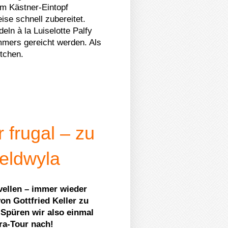
m Kästner-Eintopf
ise schnell zubereitet.
eln à la Luiselotte Palfy
mers gereicht werden. Als
ttchen.
r frugal – zu
eldwyla
vellen – immer wieder
on Gottfried Keller zu
 Spüren wir also einmal
ra-Tour nach!