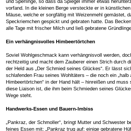
und Sperlinge, so dass da Spiegel immer etwas herunter
vorfand. In die kleinen Berge versteckte er in künstliche
Mäuse, welche er sorgfältig mit Weizenmehl gemästet, d
Speckriemchen gespickt und gebraten hatte. Das Becken 
alle Tage mit frischer Milch und ließ gebratene Gründlin
Ein verhängnisvolles Himbeertörtchen
Soviel Wohlgeschmack kann verhängnisvoll werden, doch
rechtzeitig und macht dem Zauberer einen Strich durch 
der Held aus „Der Schmied seines Glückes“. Er lässt sic
schlafenden Frau seines Wohltäters – die noch ein „hal
Himbeertörtchen“ in der Hand hält – hinreißen und muss 
diese Liaison ist, die ihm beim Schmieden seines Glück
Wege steht.
Handwerks-Essen und Bauern-Imbiss
„Pankraz, der Schmoller“, bringt Mutter und Schwester b
feines Essen mit: „Pankraz trug auf: einige gebratene Hüh