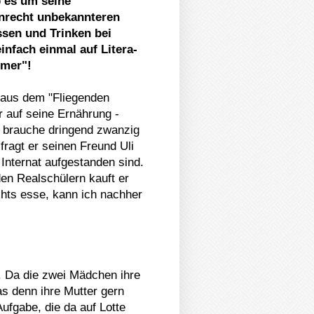
b es um seine
Unrecht unbekannteren
sen und Trinken bei
nfach einmal auf Litera-
mmer"!
s aus dem "Fliegenden
r auf seine Ernährung -
Ich brauche dringend zwanzig
fragt er seinen Freund Uli
Internat aufgestanden sind.
den Realschülern kauft er
chts esse, kann ich nachher
. Da die zwei Mädchen ihre
as denn ihre Mutter gern
Aufgabe, die da auf Lotte