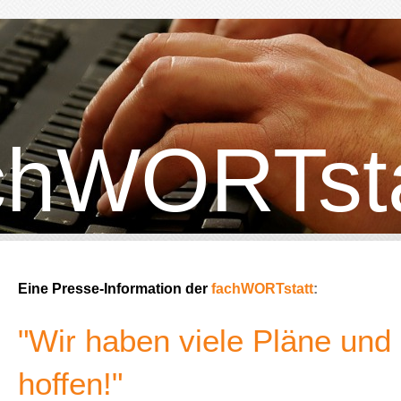
chWORTsta
Eine Presse-Information der
fachWORTstatt
:
"Wir haben viele Pläne und
hoffen!"