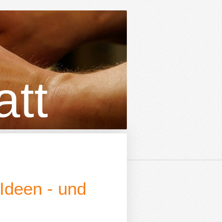
tt
 Ideen - und