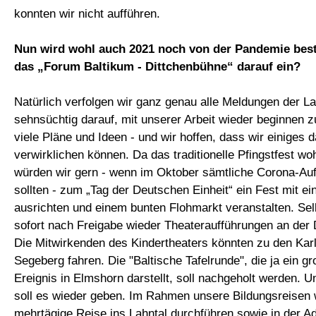
konnten wir nicht aufführen.
Nun wird wohl auch 2021 noch von der Pandemie besti
das „Forum Baltikum - Dittchenbühne“ darauf ein?
Natürlich verfolgen wir ganz genau alle Meldungen der L
sehnsüchtig darauf, mit unserer Arbeit wieder beginnen 
viele Pläne und Ideen - und wir hoffen, dass wir einiges 
verwirklichen können. Da das traditionelle Pfingstfest woh
würden wir gern - wenn im Oktober sämtliche Corona-Au
sollten - zum „Tag der Deutschen Einheit“ ein Fest mit
ausrichten und einem bunten Flohmarkt veranstalten. Se
sofort nach Freigabe wieder Theateraufführungen an der 
Die Mitwirkenden des Kindertheaters könnten zu den Ka
Segeberg fahren. Die "Baltische Tafelrunde", die ja ein g
Ereignis in Elmshorn darstellt, soll nachgeholt werden. 
soll es wieder geben. Im Rahmen unsere Bildungsreisen 
mehrtägige Reise ins Lahntal durchführen sowie in der A