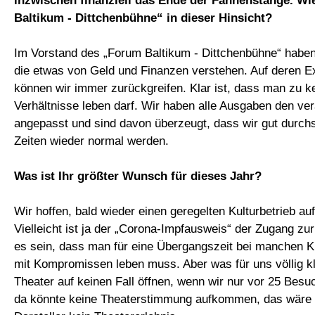
inzwischen finanziell das Ende der Fahnenstange. W
Baltikum - Dittchenbühne“ in dieser Hinsicht?
Im Vorstand des „Forum Baltikum - Dittchenbühne“ haben
die etwas von Geld und Finanzen verstehen. Auf deren E
können wir immer zurückgreifen. Klar ist, dass man zu ke
Verhältnisse leben darf. Wir haben alle Ausgaben den v
angepasst und sind davon überzeugt, dass wir gut durch
Zeiten wieder normal werden.
Was ist Ihr größter Wunsch für dieses Jahr?
Wir hoffen, bald wieder einen geregelten Kulturbetrieb 
Vielleicht ist ja der „Corona-Impfausweis“ der Zugang zur
es sein, dass man für eine Übergangszeit bei manchen 
mit Kompromissen leben muss. Aber was für uns völlig kl
Theater auf keinen Fall öffnen, wenn wir nur vor 25 Besu
da könnte keine Theaterstimmung aufkommen, das wäre 