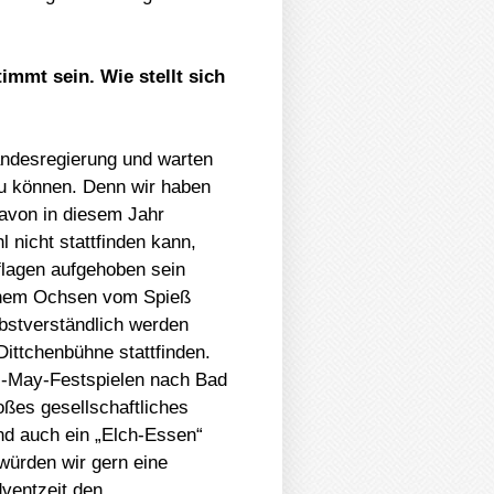
mmt sein. Wie stellt sich
andesregierung und warten
zu können. Denn wir haben
davon in diesem Jahr
l nicht stattfinden kann,
flagen aufgehoben sein
 einem Ochsen vom Spieß
lbstverständlich werden
Dittchenbühne stattfinden.
rl-May-Festspielen nach Bad
roßes gesellschaftliches
Und auch ein „Elch-Essen“
würden wir gern eine
dventzeit den