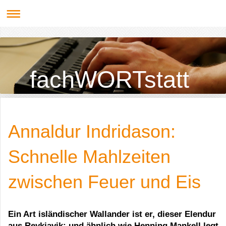
fachWORTstatt
Annaldur Indridason:
Schnelle Mahlzeiten
zwischen Feuer und Eis
Ein Art isländischer Wallander ist er, dieser Elendur
aus Reykjavik; und ähnlich wie Henning Mankell legt